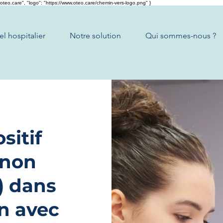
oteo.care", "logo": "https://www.oteo.care/chemin-vers-logo.png" }
el hospitalier
Notre solution
Qui sommes-nous ?
sitif
 non
) dans
on avec