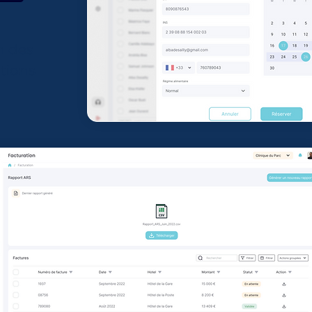
n des
tions