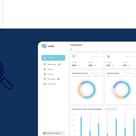
au de
vi