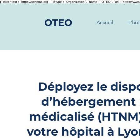
{ "@context": "https://schema.org", "@type": "Organization", "name": "OTEO", "url": "https://www.
OTEO
Accueil
L'hôt
Déployez le dispo
d’hébergement
médicalisé (HTNM
votre hôpital à Ly