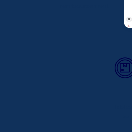
remboursement
Table
sui