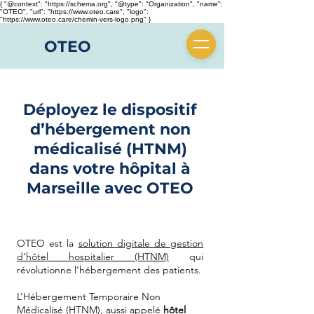
{ "@context": "https://schema.org", "@type": "Organization", "name":
"OTEO", "url": "https://www.oteo.care", "logo":
"https://www.oteo.care/chemin-vers-logo.png" }
OTEO
Déployez le dispositif
d’hébergement non
médicalisé (HTNM)
dans votre hôpital à
Marseille avec OTEO
OTEO est la
solution digitale de gestion
d’hôtel hospitalier (HTNM)
qui
révolutionne l’hébergement des patients.
​L’Hébergement Temporaire Non
Médicalisé (HTNM), aussi appelé
hôtel