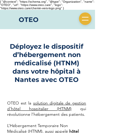
{ "@context": "https://schema.org", "@type": "Organization", "name":
"OTEO", "url": "https://www.oteo.care", "logo":
"https://www.oteo.care/chemin-vers-logo.png" }
OTEO
Déployez le dispositif
d’hébergement non
médicalisé (HTNM)
dans votre hôpital à
Nantes avec OTEO
OTEO est la
solution digitale de gestion
d’hôtel hospitalier (HTNM)
qui
révolutionne l’hébergement des patients.
​L’Hébergement Temporaire Non
Médicalisé (HTNM), aussi appelé
hôtel