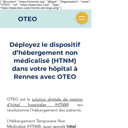
{ "@context": "https://schema.org", "@type": "Organization", "name":
"OTEO", "url": "https://www.oteo.care", "logo":
"https://www.oteo.care/chemin-vers-logo.png" }
OTEO
Déployez le dispositif
d’hébergement non
médicalisé (HTNM)
dans votre hôpital à
Rennes avec OTEO
OTEO est la
solution digitale de gestion
d’hôtel hospitalier (HTNM)
qui
révolutionne l’hébergement des patients.
​L’Hébergement Temporaire Non
Médicalisé (HTNM), aussi appelé
hôtel