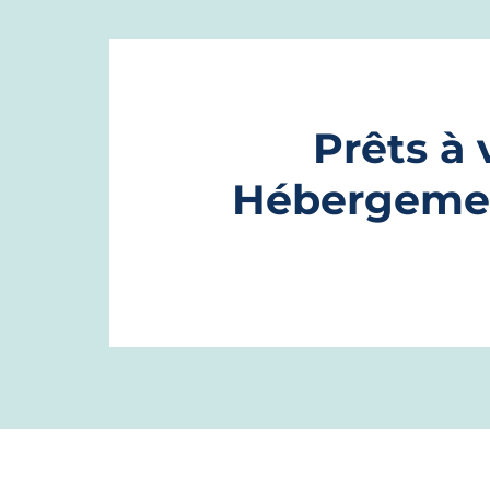
Prêt
s
à 
Hébergemen