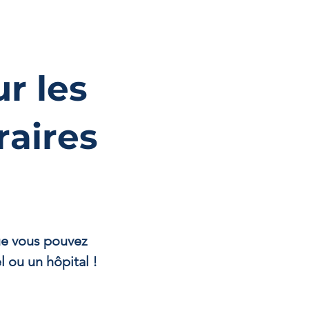
r les
aires
ue vous pouvez
 ou un hôpital !