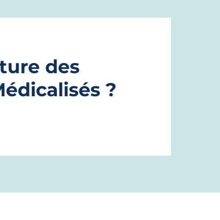
nture des
dicalisés ?