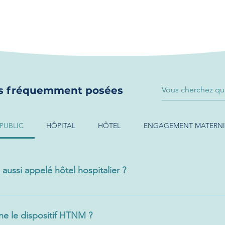
s fréquemment posées
PUBLIC
HÔPITAL
HÔTEL
ENGAGEMENT MATERNI
ussi appelé hôtel hospitalier ?
Temporaire Non Médicalisé), aussi appelé “hôtel hospitalier”,
ts n’ayant pas besoin de soins médicaux la nuit de se loger t
e le dispositif HTNM ?
l pendant leur parcours de soins.