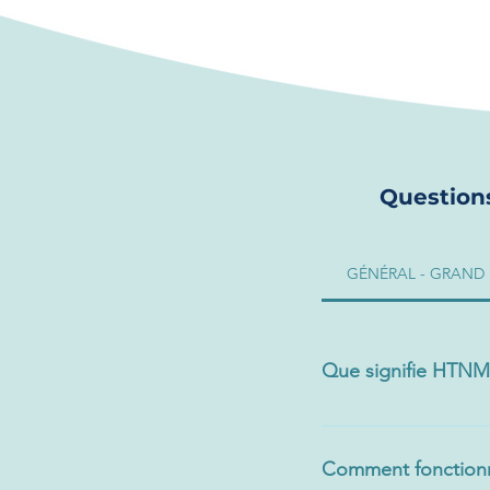
Question
GÉNÉRAL - GRAND 
Que signifie HTNM a
Le HTNM (Hébergement 
qui permet aux patien
Comment fonctionn
proximité de l’hôpita